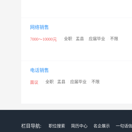
网络销售
/
全职
/
盂县
/
应届毕业
/
不限
7000～10000元
电话销售
/
全职
/
盂县
/
应届毕业
/
不限
面议
栏目导航:
职位搜索
简历中心
名企展示
一句话