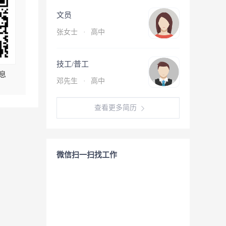
文员
张女士
·
高中
技工/普工
息
邓先生
·
高中
查看更多简历
微信扫一扫找工作