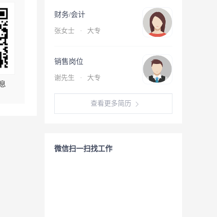
财务/会计
张女士
·
大专
销售岗位
谢先生
·
大专
息
查看更多简历
微信扫一扫找工作