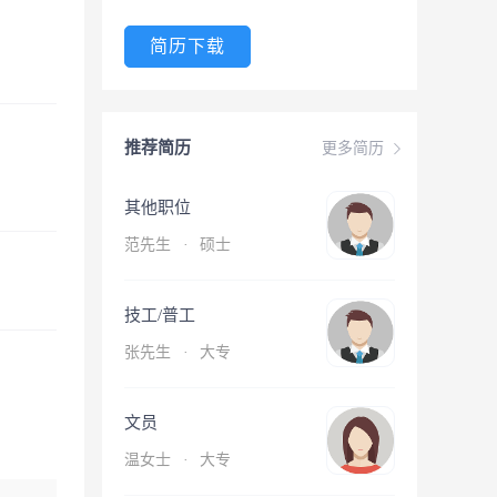
简历下载
推荐简历
更多简历
其他职位
范先生
·
硕士
技工/普工
张先生
·
大专
文员
温女士
·
大专